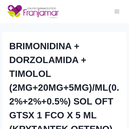
Saltar
al
contenido
BRIMONIDINA +
DORZOLAMIDA +
TIMOLOL
(2MG+20MG+5MG)/ML(0.
2%+2%+0.5%) SOL OFT
GTSX 1 FCO X 5 ML