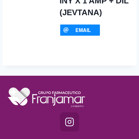
INY X 1 AMP + DIL
(JEVTANA)
EMAIL