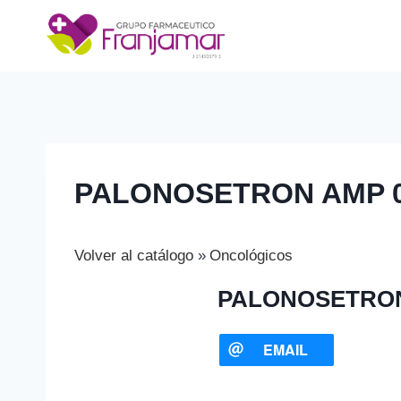
Saltar
al
contenido
PALONOSETRON AMP 0,
Volver al catálogo
Oncológicos
PALONOSETRON 
EMAIL