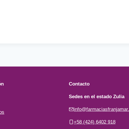
ón
Contacto
Sedes en el estado Zulia
info@farmaciasfranjamar
os
+58 (424) 6402 918